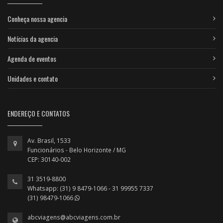
Conheça nossa agencia
Notícias da agencia
Agenda de eventos
Unidades e contato
ENDEREÇO E CONTATOS
Av. Brasil, 1533
Funcionários - Belo Horizonte / MG
CEP: 30140-002
31 3519-8800
Whatsapp: (31) 9 8479-1066 - 31 99955 7337
(31) 98479-1066
abcviagens@abcviagens.com.br