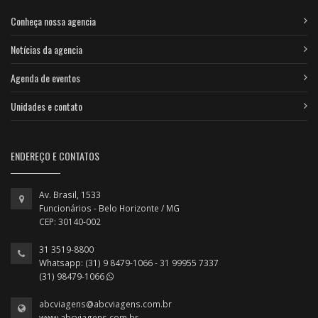
Conheça nossa agencia
Notícias da agencia
Agenda de eventos
Unidades e contato
ENDEREÇO E CONTATOS
Av. Brasil, 1533
Funcionários - Belo Horizonte / MG
CEP: 30140-002
31 3519-8800
Whatsapp: (31) 9 8479-1066 - 31 99955 7337
(31) 98479-1066
abcviagens@abcviagens.com.br
www.abcviagens.com.br