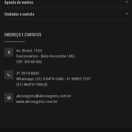
Agenda de eventos
Unidades e contato
ENDEREÇO E CONTATOS
Av. Brasil, 1533
Funcionários - Belo Horizonte / MG
CEP: 30140-002
31 3519-8800
Whatsapp: (31) 9 8479-1066 - 31 99955 7337
(31) 98479-1066
abcviagens@abcviagens.com.br
www.abcviagens.com.br