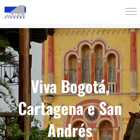
Viva Bogotá,
Cartagena e San
Andrés