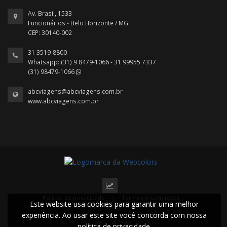
Av. Brasil, 1533
Funcionários - Belo Horizonte / MG
CEP: 30140-002
31 3519-8800
Whatsapp: (31) 9 8479-1066 - 31 99955 7337
(31) 98479-1066
abcviagens@abcviagens.com.br
www.abcviagens.com.br
Política de privacidade
|
Termos e Condições
Este website usa cookies para garantir uma melhor
2022 © Todos os direitos reservados.
experiência. Ao usar este site você concorda com nossa
política de privacidade.