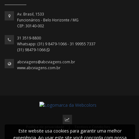
Av. Brasil, 1533
Funcionários - Belo Horizonte / MG
CEP: 30140-002
31 3519-8800
Whatsapp: (31) 9 8479-1066 - 31 99955 7337
(31) 98479-1066
abcviagens@abcviagens.com.br
www.abcviagens.com.br
Política de privacidade
|
Termos e Condições
Este website usa cookies para garantir uma melhor
2022 © Todos os direitos reservados.
experiência. Ao usar este site você concorda com nossa