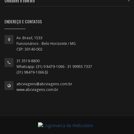
Unidades e contato
ENDEREÇO E CONTATOS
Av. Brasil, 1533
Funcionários - Belo Horizonte / MG
CEP: 30140-002
31 3519-8800
Whatsapp: (31) 9 8479-1066 - 31 99955 7337
(31) 98479-1066
abcviagens@abcviagens.com.br
www.abcviagens.com.br