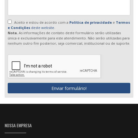
Aceito e estou de acordo com a
Política de privacidade
e
Termos
e Condições
deste website.
Nota.
As informações de contato deste formulário serão utilizadas
única e exclusivamente para este atendimento. Não serão utilizadas para
nenhum outro fim posterior, seja comercial, institucional ou de suporte.
Enviar formulário!
NOSSA EMPRESA