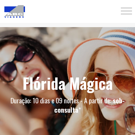
Flórida Mágica
Duração: 10 dias e 09 noites - A partir de:
sob-
consulta
*