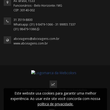
Av. Brasil, 1533
Funcionários - Belo Horizonte / MG
CEP: 30140-002
31 3519-8800
Whatsapp: (31) 9 8479-1066 - 31 99955 7337
(31) 98479-1066
abcviagens@abcviagens.com.br
www.abcviagens.com.br
Política de privacidade
|
Termos e Condições
Este website usa cookies para garantir uma melhor
2022 © Todos os direitos reservados.
experiência. Ao usar este site você concorda com nossa
política de privacidade.