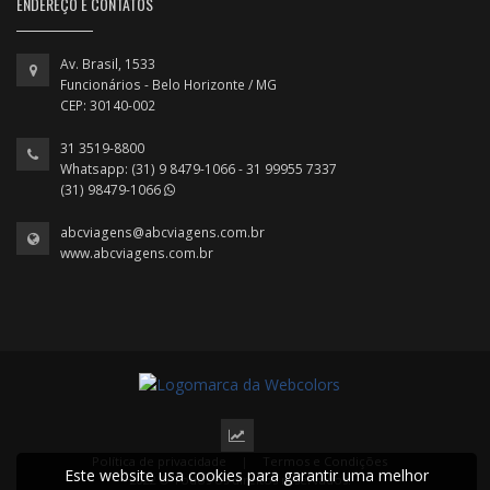
ENDEREÇO E CONTATOS
Av. Brasil, 1533
Funcionários - Belo Horizonte / MG
CEP: 30140-002
31 3519-8800
Whatsapp: (31) 9 8479-1066 - 31 99955 7337
(31) 98479-1066
abcviagens@abcviagens.com.br
www.abcviagens.com.br
Política de privacidade
|
Termos e Condições
Este website usa cookies para garantir uma melhor
2022 © Todos os direitos reservados.