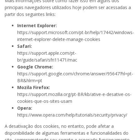
Mais informações sobre como fazer isso em alguns dos
principais navegadores utilizados hoje podem ser acessadas a
partir dos seguintes links:
Internet Explorer:
https://support.microsoft.com/pt-br/help/17442/windows-
internet-explorer-delete-manage-cookies
Safari:
https://support.apple.com/pt-
br/guide/safari/sfri11471/mac
Google Chrome:
https://support.google.com/chrome/answer/95647?hl=pt-
BR&hlrm=pt
Mozila Firefox:
https://support.mozilla.org/pt-BR/kb/ative-e-desative-os-
cookies-que-os-sites-usam
Opera:
https://www.opera.com/help/tutorials/security/privacy/
A desativação dos cookies, no entanto, pode afetar a
disponibilidade de algumas ferramentas e funcionalidades do
site, comprometendo seu correto e esperado funcionamento.