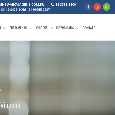
GENS@ABCVIAGENS.COM.BR
31 3519-8800
31) 9 8479-1066 - 31 99955 7337
M
FRETAMENTO
VIAGENS
DOWNLOADS
CONTATO
s
 Viagens